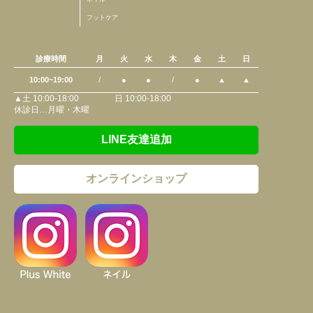
フットケア
診療時間
月
火
水
木
金
土
日
10:00~19:00
/
●
●
/
●
▲
▲
▲土 10:00-18:00 日 10:00-18:00
休診日…月曜・木曜
LINE友達追加
オンラインショップ