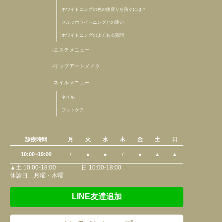
ホワイトニングの色の後戻りを防ぐには？
セルフホワイトニングとの違い
ホワイトニングのよくある質問
エステメニュー
リップアートメイク
ネイルメニュー
ネイル
フットケア
診療時間
月
火
水
木
金
土
日
10:00~19:00
/
●
●
/
●
▲
▲
▲土 10:00-18:00 日 10:00-18:00
休診日…月曜・木曜
LINE友達追加