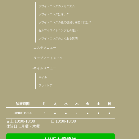
ホワイトニングのメカニズム
ホワイトニングは痛い？
ホワイトニングの色の後戻りを防ぐには？
セルフホワイトニングとの違い
ホワイトニングのよくある質問
エステメニュー
リップアートメイク
ネイルメニュー
ネイル
フットケア
診療時間
月
火
水
木
金
土
日
10:00~19:00
/
●
●
/
●
▲
▲
▲土 10:00-18:00 日 10:00-18:00
休診日…月曜・木曜